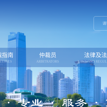
裁指南
仲裁员
法律及法
ELINES
ARBITRATORS
LAWS AND REGUL
案范围
仲裁员名册
现行仲裁规
申请仲裁
仲裁员守则
历年仲裁规
受理流程
仲裁员办案端口
仲裁法
费用收取
纽约公约