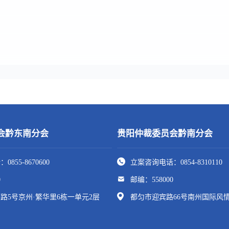
会黔东南分会
贵阳仲裁委员会黔南分会
855-8670600
立案咨询电话：0854-8310110
0
邮编：558000
路5号京州·繁华里6栋一单元2层
都匀市迎宾路66号南州国际风情