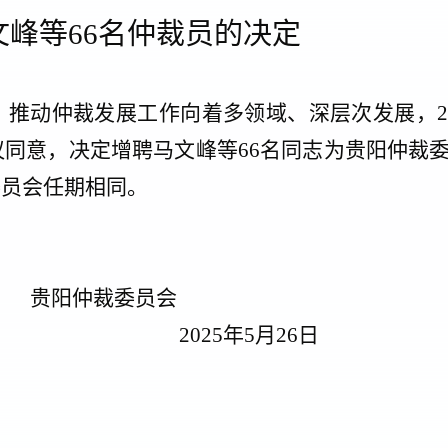
文峰
等
66
名仲裁员的决定
，
推动仲裁发展工作向着多领域、深层次发展，
议同意，决定增聘
马文峰
等
66
名同志为贵阳仲裁
委员会任期相同。
仲裁委员会
202
5
年
5
月
2
6
日