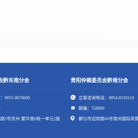
会黔东南分会
贵阳仲裁委员会黔南分会
855-8670600
立案咨询电话：0854-8310110
0
邮编：558000
路5号京州·繁华里6栋一单元2层
都匀市迎宾路66号南州国际风情