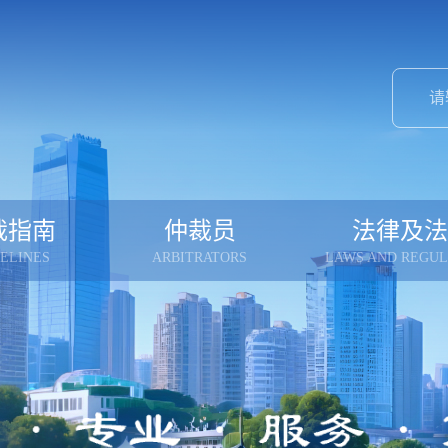
裁指南
仲裁员
法律及法
ELINES
ARBITRATORS
LAWS AND REGUL
案范围
仲裁员名册
现行仲裁规
申请仲裁
仲裁员守则
历年仲裁规
受理流程
仲裁员办案端口
仲裁法
费用收取
纽约公约